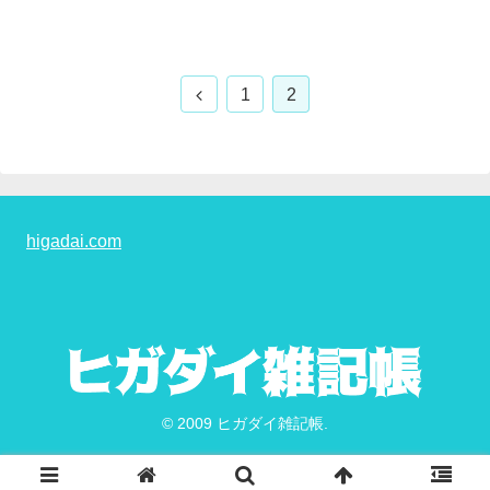
前
1
2
へ
higadai.com
© 2009 ヒガダイ雑記帳.