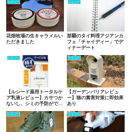
レビュー
レビュー
花畑牧場の生キャラメルい
那覇のタイ料理アジアンカ
ただきました
フェ「チャイディー」でデ
ィナーデート
レビュー
レビュー
【ルシード薬用トータルケ
【ガーデンバリアレビュ
ア乳液レビュー】カサつか
ー】猫の糞害対策に即効果
ないし、シミの予防ができ
あり
る！
レビュー
レビュー