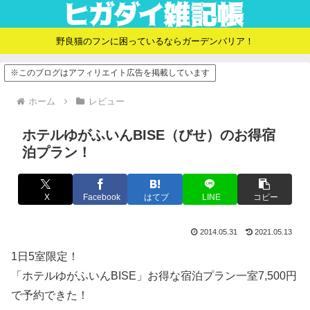
野良猫のフンに困っているならガーデンバリア！
※このブログはアフィリエイト広告を掲載しています
ホーム
レビュー
ホテルゆがふいんBISE（びせ）のお得宿
泊プラン！
X
Facebook
はてブ
LINE
コピー
2014.05.31
2021.05.13
1日5室限定！
「ホテルゆがふいんBISE」お得な宿泊プラン一室7,500円
で予約できた！